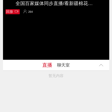
全国百家媒体同步直播/看新疆棉花播种“科技范儿”
回放
264
264
直播
聊天室
暂无内容