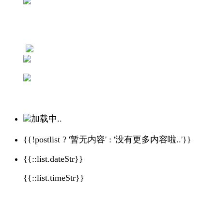
加载中..
{{!postlist ? '暂无内容' : '没有更多内容啦..'}}
{{::list.dateStr}}
{{::list.timeStr}}