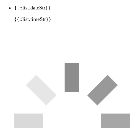
{{::list.dateStr}}
{{::list.timeStr}}